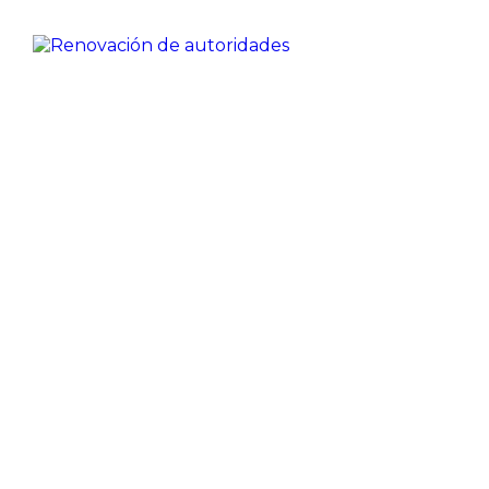
Renovación de autoridades
Desde la Junta Electoral Provincial, hemos
dispuesto este espacio digital como el canal oficial
de comunicación y transparencia. Aquí podrán
encontrar y descargar toda la documentación