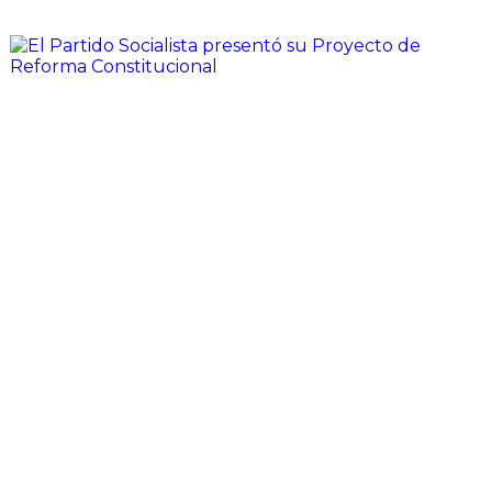
El Partido Socialista presentó su
Proyecto de Reforma
Constitucional
Hoy ingresamos de manera oficial el proyecto de
reforma constitucional del PS Santa Fe, en el