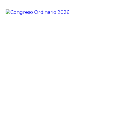
Congreso Ordinario 2026
El sábado 11 de abril tendrá lugar un nuevo
Congreso Ordinario del Partido Socialista de Santa
Fe. La cita será en el Paraninfo de la Universidad
Nacional del Litoral ( […]