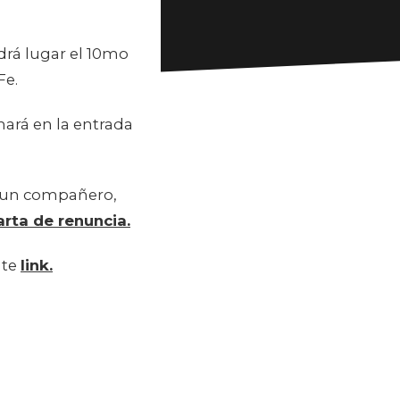
drá lugar el 10mo
Fe.
hará en la entrada
 un compañero,
rta de renuncia.
nte
link.