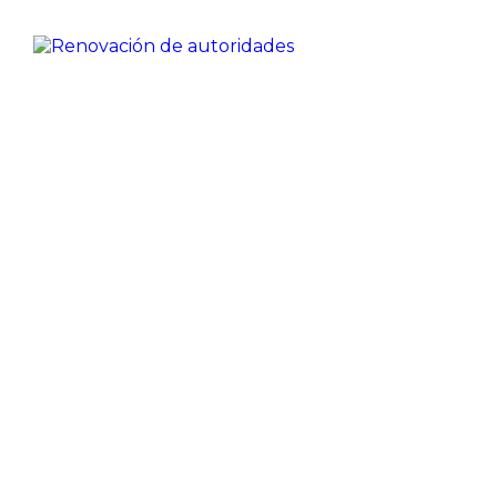
Renovación de autoridades
Desde la Junta Electoral Provincial, hemos
dispuesto este espacio digital como el canal oficial
de comunicación y transparencia. Aquí podrán
encontrar y descargar toda la documentación