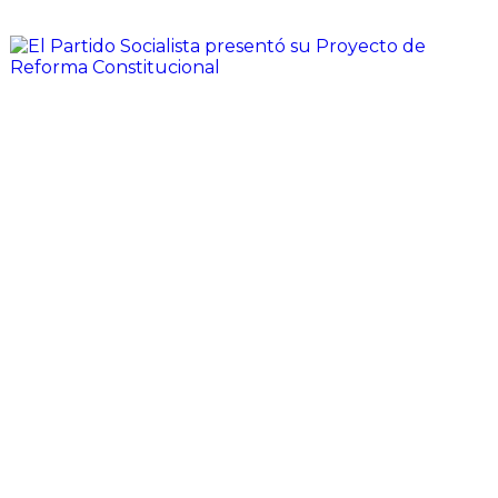
El Partido Socialista presentó su
Proyecto de Reforma
Constitucional
Hoy ingresamos de manera oficial el proyecto de
reforma constitucional del PS Santa Fe, en el