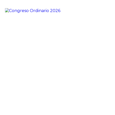
Congreso Ordinario 2026
El sábado 11 de abril tendrá lugar un nuevo
Congreso Ordinario del Partido Socialista de Santa
Fe. La cita será en el Paraninfo de la Universidad
Nacional del Litoral ( […]